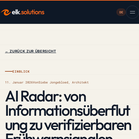
elk
.solutions
DE
← ZURÜCK ZUR ÜBERSICHT
EINBLICK
11. Januar 2026
Von
Siebe Jongebloed, Architekt
AI Radar: von
Informationsüberflut
ung zu verifizierbaren
Frühwarnsignalen