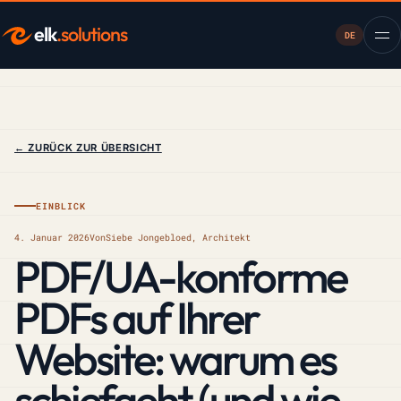
elk
.solutions
DE
← ZURÜCK ZUR ÜBERSICHT
EINBLICK
4. Januar 2026
Von
Siebe Jongebloed, Architekt
PDF/UA-konforme
PDFs auf Ihrer
Website: warum es
schiefgeht (und wie