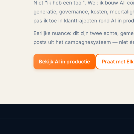
Niet "ik heb een tool". Wel: ik bouw AI-
generatie, governance, kosten, meertalig
pas ik toe in klanttrajecten rond
AI in pro
Eerlijke nuance: dit zijn twee echte, gem
posts uit het campagnesysteem — niet éé
Bekijk AI in productie
Praat met El