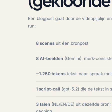
Eén blogpost gaat door de videopijplijn e
run:
8 scenes
uit één bronpost
8 AI-beelden
(Gemini), merk-consiste
~1.250 tekens
tekst-naar-spraak met
1 script-call
(gpt-5.2) die de tekst in
3 talen
(NL/EN/DE) uit dezelfde bron;
caching