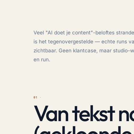
Veel "AI doet je content"-beloftes strand
is het tegenovergestelde — echte runs van
zichtbaar. Geen klantcase, maar studio-w
en run.
Van tekst n
(gekloonde