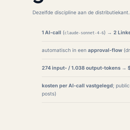
Dezelfde discipline aan de distributieka
1 AI-call
(
) →
2 Link
claude-sonnet-4-6
automatisch in een
approval-flow
(dr
274 input- / 1.038 output-tokens → 
kosten per AI-call vastgelegd
; publi
posts)