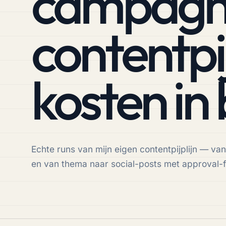
campagne
contentpij
kosten in
Echte runs van mijn eigen contentpijplijn — va
en van thema naar social-posts met approval-fl