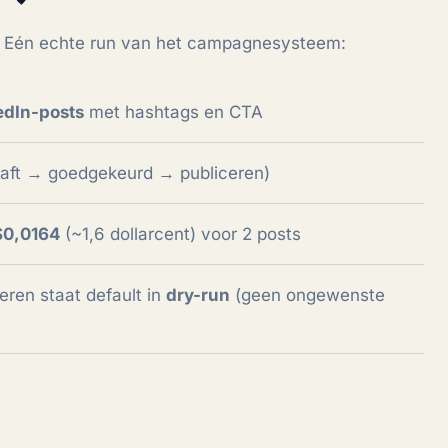
nt. Eén echte run van het campagnesysteem:
edIn-posts
met hashtags en CTA
aft → goedgekeurd → publiceren)
$0,0164
(~1,6 dollarcent) voor 2 posts
ceren staat default in
dry-run
(geen ongewenste