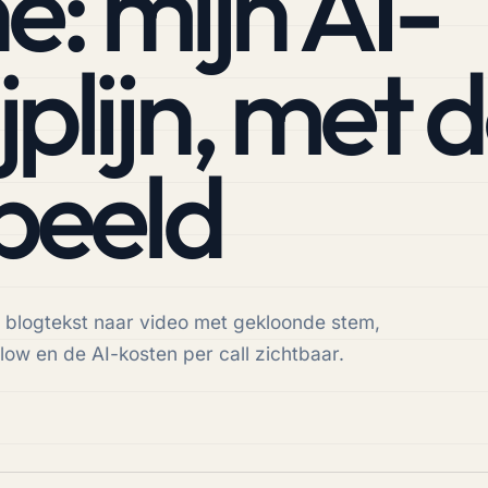
: mijn AI-
plijn, met 
 beeld
n blogtekst naar video met gekloonde stem,
ow en de AI-kosten per call zichtbaar.