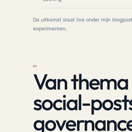
De uitkomst staat live onder mijn blogpo
experimenten
.
Van thema
social-post
governance