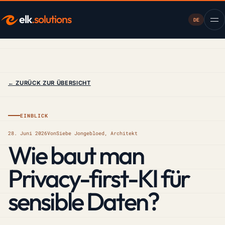
elk
.solutions
DE
← ZURÜCK ZUR ÜBERSICHT
EINBLICK
28. Juni 2026
Von
Siebe Jongebloed, Architekt
Wie baut man
Privacy-first-KI für
sensible Daten?