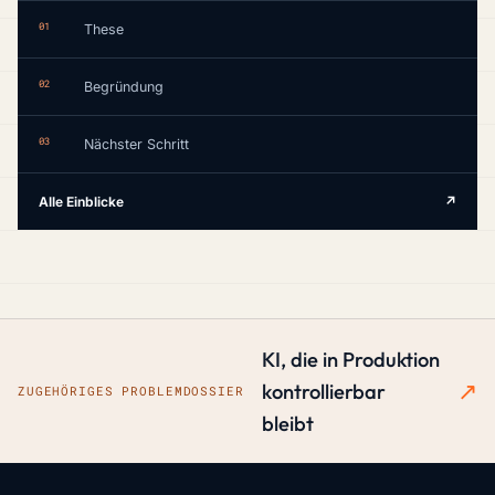
01
These
02
Begründung
03
Nächster Schritt
Alle Einblicke
↗
KI, die in Produktion
↗
kontrollierbar
ZUGEHÖRIGES PROBLEMDOSSIER
bleibt